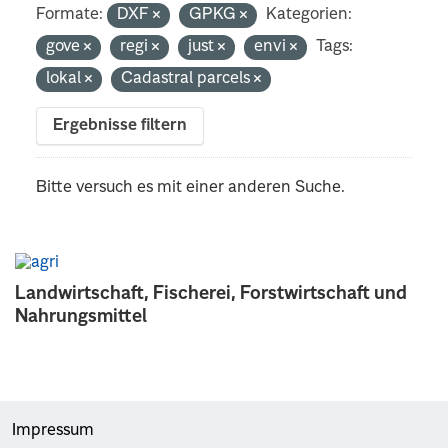
Formate:
DXF
GPKG
Kategorien:
gove
regi
just
envi
Tags:
lokal
Cadastral parcels
Ergebnisse filtern
Bitte versuch es mit einer anderen Suche.
Landwirtschaft, Fischerei, Forstwirtschaft und
Nahrungsmittel
Impressum