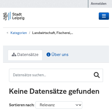
Zum Hauptinhalt wechseln
Anmelden
Kategorien
Landwirtschaft, Fischerei,...
Datensätze
Über uns
Keine Datensätze gefunden
Sortieren nach