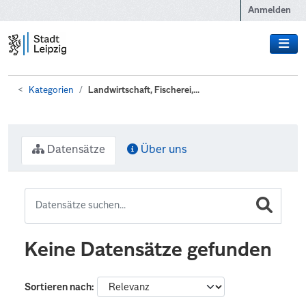
Zum Hauptinhalt wechseln
Anmelden
Kategorien
Landwirtschaft, Fischerei,...
Datensätze
Über uns
Keine Datensätze gefunden
Sortieren nach