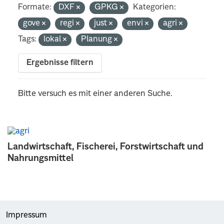
Formate:
DXF
GPKG
Kategorien:
gove
regi
just
envi
agri
Tags:
lokal
Planung
Ergebnisse filtern
Bitte versuch es mit einer anderen Suche.
Landwirtschaft, Fischerei, Forstwirtschaft und
Nahrungsmittel
Impressum