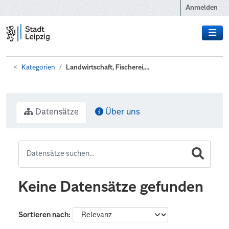
Zum Hauptinhalt wechseln
Anmelden
Kategorien
Landwirtschaft, Fischerei,...
Datensätze
Über uns
Keine Datensätze gefunden
Sortieren nach