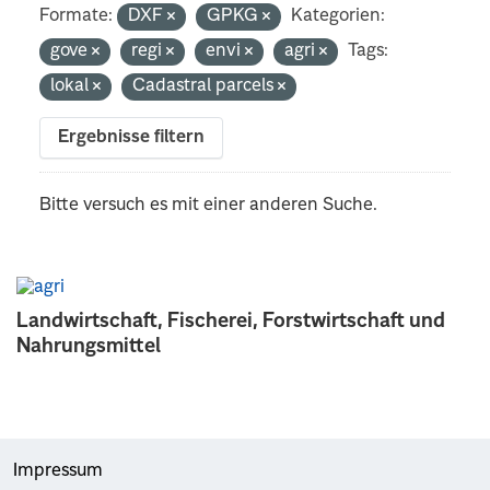
Formate:
DXF
GPKG
Kategorien:
gove
regi
envi
agri
Tags:
lokal
Cadastral parcels
Ergebnisse filtern
Bitte versuch es mit einer anderen Suche.
Landwirtschaft, Fischerei, Forstwirtschaft und
Nahrungsmittel
Impressum