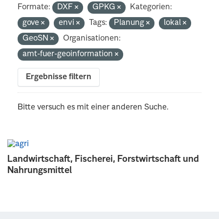
Formate:
DXF
GPKG
Kategorien:
gove
envi
Tags:
Planung
lokal
GeoSN
Organisationen:
amt-fuer-geoinformation
Ergebnisse filtern
Bitte versuch es mit einer anderen Suche.
Landwirtschaft, Fischerei, Forstwirtschaft und
Nahrungsmittel