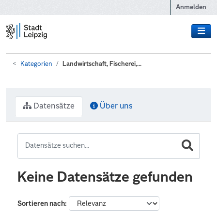
Zum Hauptinhalt wechseln
Anmelden
Kategorien
Landwirtschaft, Fischerei,...
Datensätze
Über uns
Keine Datensätze gefunden
Sortieren nach