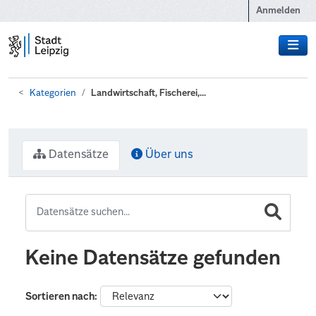
Zum Hauptinhalt wechseln
Anmelden
Kategorien
Landwirtschaft, Fischerei,...
Datensätze
Über uns
Keine Datensätze gefunden
Sortieren nach