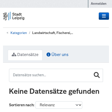
Zum Hauptinhalt wechseln
Anmelden
Kategorien
Landwirtschaft, Fischerei,...
Datensätze
Über uns
Keine Datensätze gefunden
Sortieren nach