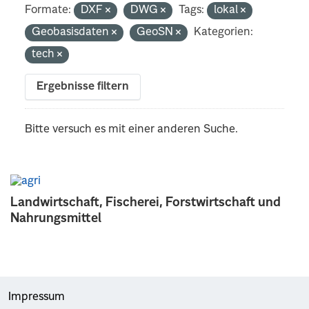
Formate:
DXF
DWG
Tags:
lokal
Geobasisdaten
GeoSN
Kategorien:
tech
Ergebnisse filtern
Bitte versuch es mit einer anderen Suche.
Landwirtschaft, Fischerei, Forstwirtschaft und
Nahrungsmittel
Impressum