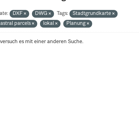
ate:
DXF
DWG
Tags:
Stadtgrundkarte
astral parcels
lokal
Planung
 versuch es mit einer anderen Suche.