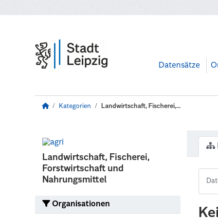
Zum Hauptinhalt wechseln
Datensätze
O
Kategorien
Landwirtschaft, Fischerei,...
Landwirtschaft, Fischerei,
Forstwirtschaft und
Nahrungsmittel
Organisationen
Ke