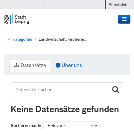
Zum Hauptinhalt wechseln
Anmelden
Kategorien
Landwirtschaft, Fischerei,...
Datensätze
Über uns
Keine Datensätze gefunden
Sortieren nach