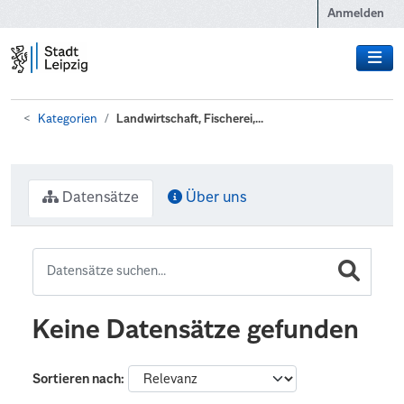
Zum Hauptinhalt wechseln
Anmelden
Kategorien
Landwirtschaft, Fischerei,...
Datensätze
Über uns
Keine Datensätze gefunden
Sortieren nach