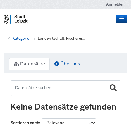
Zum Hauptinhalt wechseln
Anmelden
Kategorien
Landwirtschaft, Fischerei,...
Datensätze
Über uns
Keine Datensätze gefunden
Sortieren nach