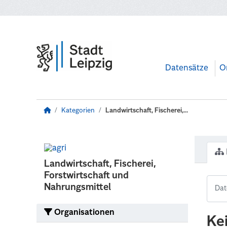
Zum Hauptinhalt wechseln
Datensätze
O
Kategorien
Landwirtschaft, Fischerei,...
Landwirtschaft, Fischerei,
Forstwirtschaft und
Nahrungsmittel
Organisationen
Ke