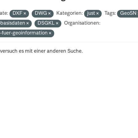
ate:
DXF
DWG
Kategorien:
just
Tags:
GeoSN
basisdaten
DSGKL
Organisationen:
-fuer-geoinformation
 versuch es mit einer anderen Suche.