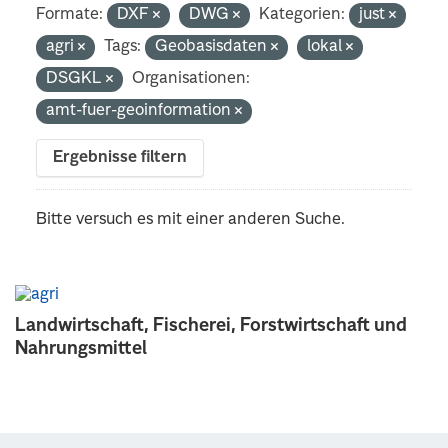
Formate:
DXF
DWG
Kategorien:
just
agri
Tags:
Geobasisdaten
lokal
DSGKL
Organisationen:
amt-fuer-geoinformation
Ergebnisse filtern
Bitte versuch es mit einer anderen Suche.
Landwirtschaft, Fischerei, Forstwirtschaft und
Nahrungsmittel