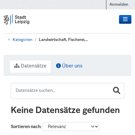
Zum Hauptinhalt wechseln
Anmelden
Kategorien
Landwirtschaft, Fischerei,...
Datensätze
Über uns
Keine Datensätze gefunden
Sortieren nach