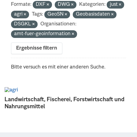
Formate:
DXF
DWG
Kategorien:
just
agri
Tags:
GeoSN
Geobasisdaten
DSGKL
Organisationen:
amt-fuer-geoinformation
Ergebnisse filtern
Bitte versuch es mit einer anderen Suche.
Landwirtschaft, Fischerei, Forstwirtschaft und
Nahrungsmittel