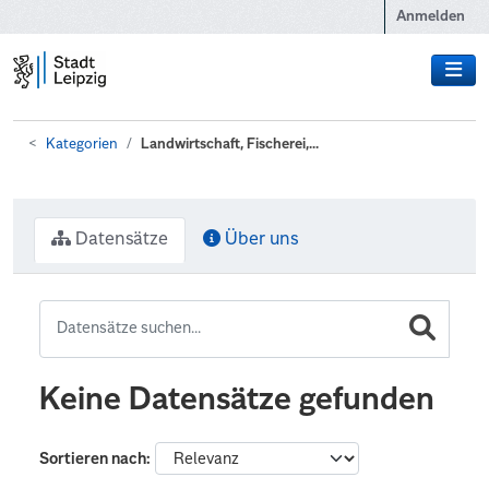
Zum Hauptinhalt wechseln
Anmelden
Kategorien
Landwirtschaft, Fischerei,...
Datensätze
Über uns
Keine Datensätze gefunden
Sortieren nach