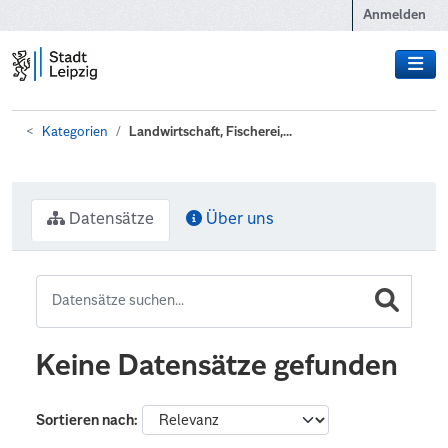
Zum Hauptinhalt wechseln
Anmelden
Kategorien
Landwirtschaft, Fischerei,...
Datensätze
Über uns
Keine Datensätze gefunden
Sortieren nach