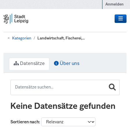
Zum Hauptinhalt wechseln
Anmelden
Kategorien
Landwirtschaft, Fischerei,...
Datensätze
Über uns
Keine Datensätze gefunden
Sortieren nach