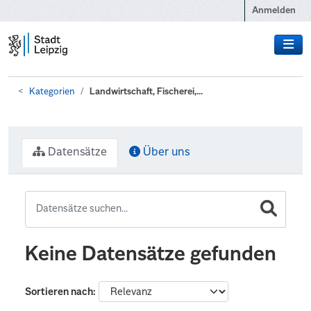
Zum Hauptinhalt wechseln
Anmelden
Kategorien
Landwirtschaft, Fischerei,...
Datensätze
Über uns
Keine Datensätze gefunden
Sortieren nach