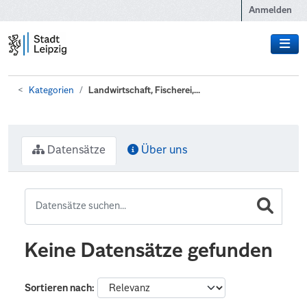
Zum Hauptinhalt wechseln
Anmelden
Kategorien
Landwirtschaft, Fischerei,...
Datensätze
Über uns
Keine Datensätze gefunden
Sortieren nach