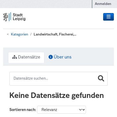
Zum Hauptinhalt wechseln
Anmelden
Kategorien
Landwirtschaft, Fischerei,...
Datensätze
Über uns
Keine Datensätze gefunden
Sortieren nach