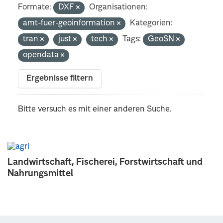
Formate:
DXF
Organisationen:
amt-fuer-geoinformation
Kategorien:
tran
just
tech
Tags:
GeoSN
opendata
Ergebnisse filtern
Bitte versuch es mit einer anderen Suche.
Landwirtschaft, Fischerei, Forstwirtschaft und
Nahrungsmittel