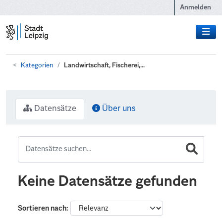
Zum Hauptinhalt wechseln
Anmelden
Kategorien
Landwirtschaft, Fischerei,...
Datensätze
Über uns
Keine Datensätze gefunden
Sortieren nach