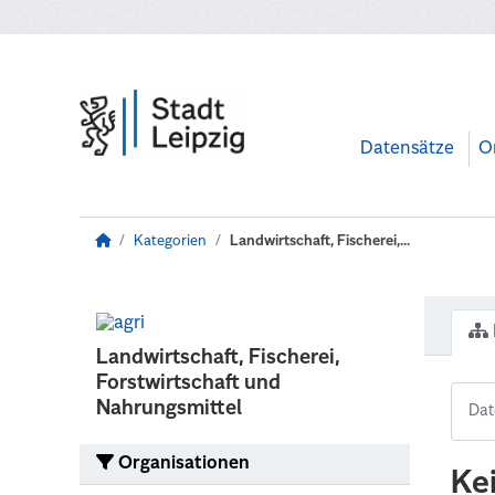
Zum Hauptinhalt wechseln
Datensätze
O
Kategorien
Landwirtschaft, Fischerei,...
Landwirtschaft, Fischerei,
Forstwirtschaft und
Nahrungsmittel
Organisationen
Ke