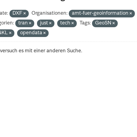
ate:
DXF
Organisationen:
amt-fuer-geoinformation
orien:
tran
just
tech
Tags:
GeoSN
GKL
opendata
 versuch es mit einer anderen Suche.