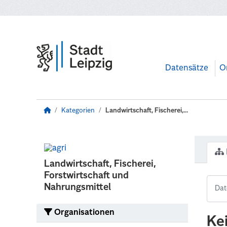
Zum Hauptinhalt wechseln
Datensätze
O
Kategorien
Landwirtschaft, Fischerei,...
Landwirtschaft, Fischerei,
Forstwirtschaft und
Nahrungsmittel
Organisationen
Ke