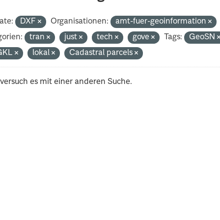
ate:
DXF
Organisationen:
amt-fuer-geoinformation
orien:
tran
just
tech
gove
Tags:
GeoSN
GKL
lokal
Cadastral parcels
 versuch es mit einer anderen Suche.