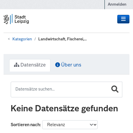
Zum Hauptinhalt wechseln
Anmelden
Kategorien
Landwirtschaft, Fischerei,...
Datensätze
Über uns
Keine Datensätze gefunden
Sortieren nach