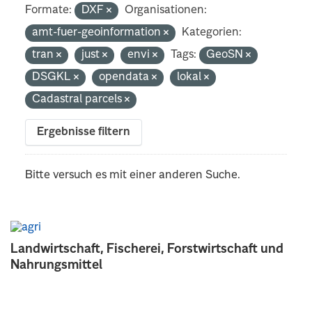
Formate:
DXF
Organisationen:
amt-fuer-geoinformation
Kategorien:
tran
just
envi
Tags:
GeoSN
DSGKL
opendata
lokal
Cadastral parcels
Ergebnisse filtern
Bitte versuch es mit einer anderen Suche.
Landwirtschaft, Fischerei, Forstwirtschaft und
Nahrungsmittel