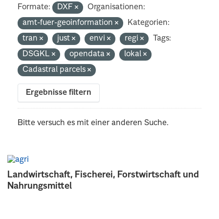
Formate:
DXF
Organisationen:
amt-fuer-geoinformation
Kategorien:
tran
just
envi
regi
Tags:
DSGKL
opendata
lokal
Cadastral parcels
Ergebnisse filtern
Bitte versuch es mit einer anderen Suche.
Landwirtschaft, Fischerei, Forstwirtschaft und
Nahrungsmittel