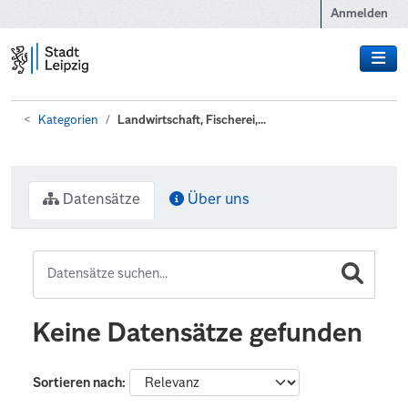
Zum Hauptinhalt wechseln
Anmelden
Kategorien
Landwirtschaft, Fischerei,...
Datensätze
Über uns
Keine Datensätze gefunden
Sortieren nach