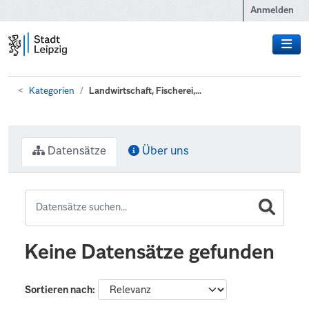
Zum Hauptinhalt wechseln
Anmelden
Kategorien
Landwirtschaft, Fischerei,...
Datensätze
Über uns
Keine Datensätze gefunden
Sortieren nach