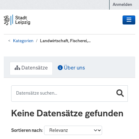
Zum Hauptinhalt wechseln
Anmelden
Kategorien
Landwirtschaft, Fischerei,...
Datensätze
Über uns
Keine Datensätze gefunden
Sortieren nach