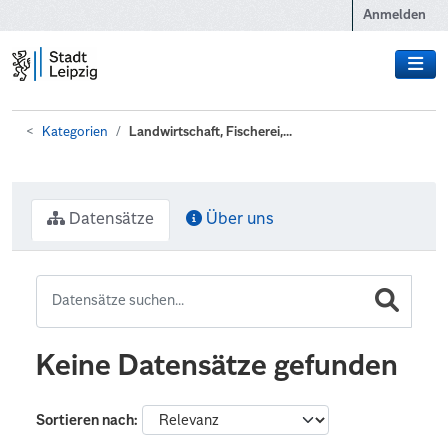
Zum Hauptinhalt wechseln
Anmelden
Kategorien
Landwirtschaft, Fischerei,...
Datensätze
Über uns
Keine Datensätze gefunden
Sortieren nach