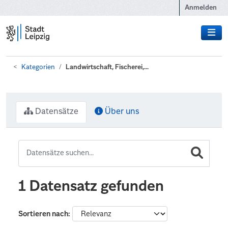
Zum Hauptinhalt wechseln
Anmelden
Kategorien
Landwirtschaft, Fischerei,...
Datensätze
Über uns
1 Datensatz gefunden
Sortieren nach