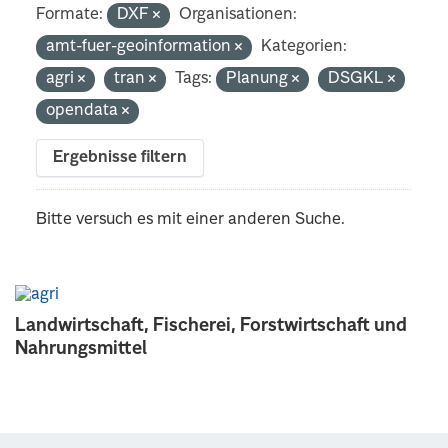
Formate:
DXF
Organisationen:
amt-fuer-geoinformation
Kategorien:
agri
tran
Tags:
Planung
DSGKL
opendata
Ergebnisse filtern
Bitte versuch es mit einer anderen Suche.
Landwirtschaft, Fischerei, Forstwirtschaft und
Nahrungsmittel