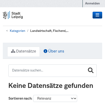
Zum Hauptinhalt wechseln
Anmelden
Kategorien
Landwirtschaft, Fischerei,...
Datensätze
Über uns
Keine Datensätze gefunden
Sortieren nach