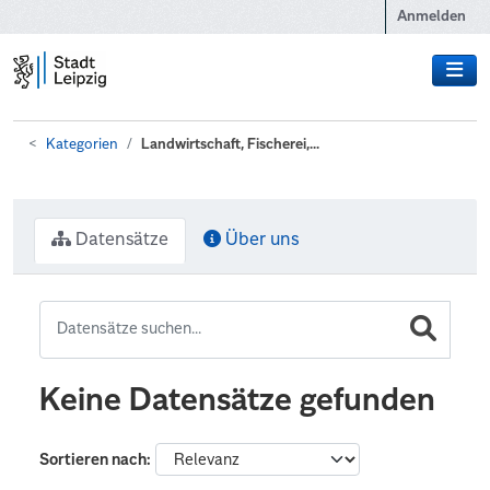
Zum Hauptinhalt wechseln
Anmelden
Kategorien
Landwirtschaft, Fischerei,...
Datensätze
Über uns
Keine Datensätze gefunden
Sortieren nach