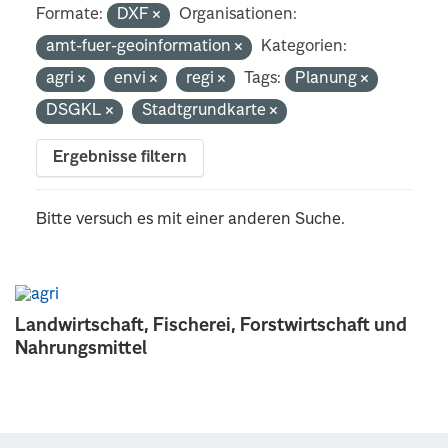
Formate:
DXF
Organisationen:
amt-fuer-geoinformation
Kategorien:
agri
envi
regi
Tags:
Planung
DSGKL
Stadtgrundkarte
Ergebnisse filtern
Bitte versuch es mit einer anderen Suche.
Landwirtschaft, Fischerei, Forstwirtschaft und
Nahrungsmittel