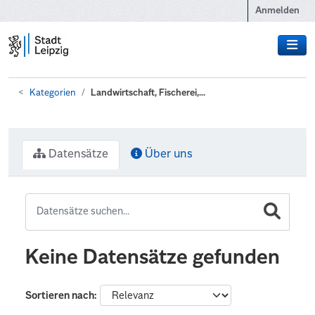
Zum Hauptinhalt wechseln
Anmelden
Kategorien
Landwirtschaft, Fischerei,...
Datensätze
Über uns
Keine Datensätze gefunden
Sortieren nach