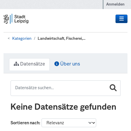
Zum Hauptinhalt wechseln
Anmelden
Kategorien
Landwirtschaft, Fischerei,...
Datensätze
Über uns
Keine Datensätze gefunden
Sortieren nach