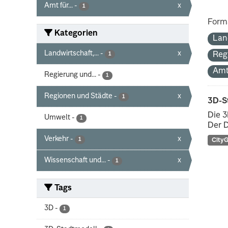
Amt für...
-
x
1
Form
Kategorien
Lan
Landwirtschaft,...
-
x
Reg
1
Amt
Regierung und...
-
1
Regionen und Städte
-
x
1
3D-S
Die 3
Umwelt
-
1
Der D
Verkehr
-
x
1
City
Wissenschaft und...
-
x
1
Tags
3D
-
1