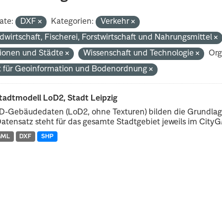
ate:
DXF
Kategorien:
Verkehr
dwirtschaft, Fischerei, Forstwirtschaft und Nahrungsmittel
ionen und Städte
Wissenschaft und Technologie
Org
 für Geoinformation und Bodenordnung
tadtmodell LoD2, Stadt Leipzig
D-Gebäudedaten (LoD2, ohne Texturen) bilden die Grundlage
atensatz steht für das gesamte Stadtgebiet jeweils im CityGM
GML
DXF
SHP