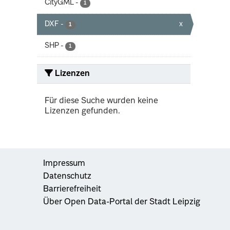
CityGML
-
1
DXF
-
x
1
SHP
-
1
Lizenzen
Für diese Suche wurden keine
Lizenzen gefunden.
Impressum
Datenschutz
Barrierefreiheit
Über Open Data-Portal der Stadt Leipzig