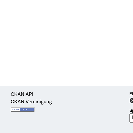
E
CKAN API
CKAN Vereinigung
S