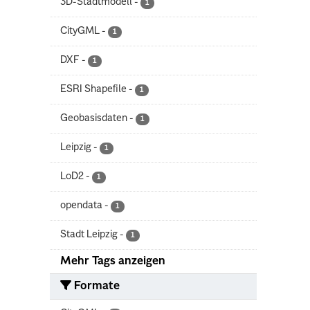
3D-Stadtmodell
-
1
CityGML
-
1
DXF
-
1
ESRI Shapefile
-
1
Geobasisdaten
-
1
Leipzig
-
1
LoD2
-
1
opendata
-
1
Stadt Leipzig
-
1
Mehr Tags anzeigen
Formate