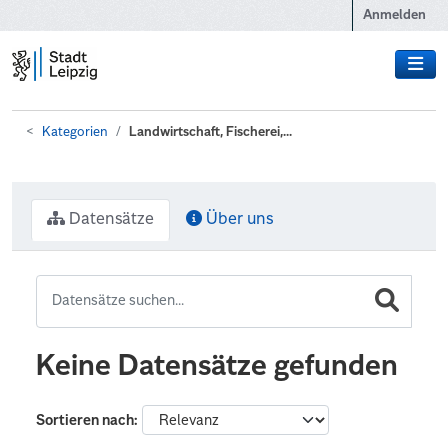
Zum Hauptinhalt wechseln
Anmelden
Kategorien
Landwirtschaft, Fischerei,...
Datensätze
Über uns
Keine Datensätze gefunden
Sortieren nach