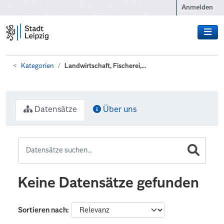
Zum Hauptinhalt wechseln
Anmelden
Kategorien
Landwirtschaft, Fischerei,...
Datensätze
Über uns
Keine Datensätze gefunden
Sortieren nach