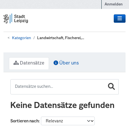
Zum Hauptinhalt wechseln
Anmelden
Kategorien
Landwirtschaft, Fischerei,...
Datensätze
Über uns
Keine Datensätze gefunden
Sortieren nach