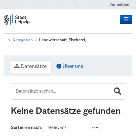
Zum Hauptinhalt wechseln
Anmelden
Kategorien
Landwirtschaft, Fischerei,...
Datensätze
Über uns
Keine Datensätze gefunden
Sortieren nach