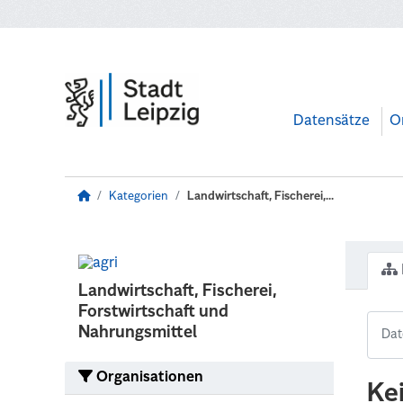
Zum Hauptinhalt wechseln
Datensätze
O
Kategorien
Landwirtschaft, Fischerei,...
Landwirtschaft, Fischerei,
Forstwirtschaft und
Nahrungsmittel
Organisationen
Ke