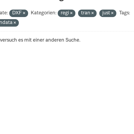
ate:
DXF
Kategorien:
regi
tran
just
Tags:
ndata
 versuch es mit einer anderen Suche.