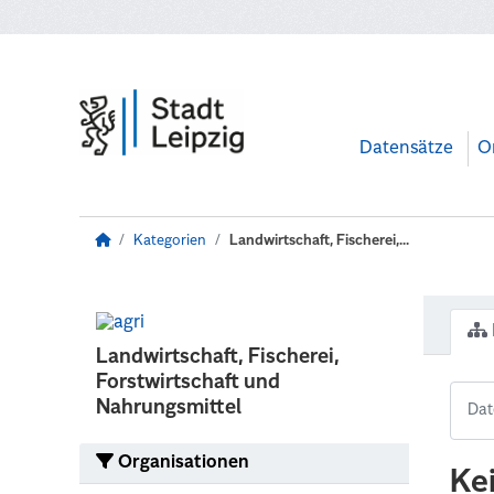
Zum Hauptinhalt wechseln
Datensätze
O
Kategorien
Landwirtschaft, Fischerei,...
Landwirtschaft, Fischerei,
Forstwirtschaft und
Nahrungsmittel
Organisationen
Ke