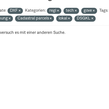
ate:
DXF
Kategorien:
regi
tech
gove
Tags:
nung
Cadastral parcels
lokal
DSGKL
 versuch es mit einer anderen Suche.