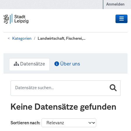
Zum Hauptinhalt wechseln
Anmelden
Kategorien
Landwirtschaft, Fischerei,...
Datensätze
Über uns
Keine Datensätze gefunden
Sortieren nach