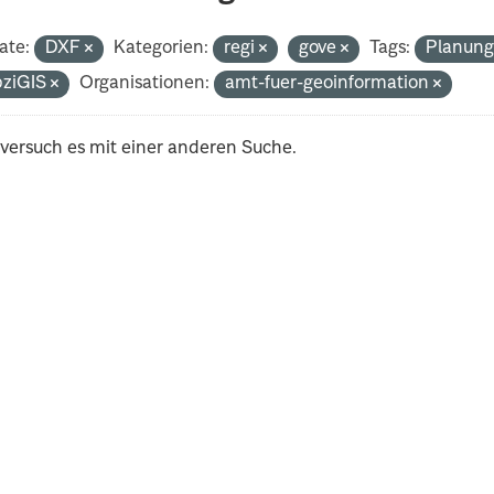
ate:
DXF
Kategorien:
regi
gove
Tags:
Planun
pziGIS
Organisationen:
amt-fuer-geoinformation
 versuch es mit einer anderen Suche.