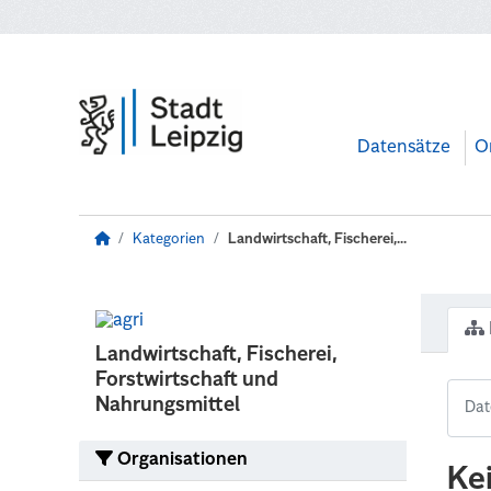
Zum Hauptinhalt wechseln
Datensätze
O
Kategorien
Landwirtschaft, Fischerei,...
Landwirtschaft, Fischerei,
Forstwirtschaft und
Nahrungsmittel
Organisationen
Ke