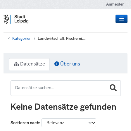
Zum Hauptinhalt wechseln
Anmelden
Kategorien
Landwirtschaft, Fischerei,...
Datensätze
Über uns
Keine Datensätze gefunden
Sortieren nach