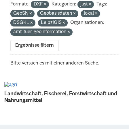
Formate:
DXF
Kategorien:
just
Tags:
GeoSN
Geobasisdaten
lokal
DSGKL
LeipziGIS
Organisationen:
amt-fuer-geoinformation
Ergebnisse filtern
Bitte versuch es mit einer anderen Suche.
Landwirtschaft, Fischerei, Forstwirtschaft und
Nahrungsmittel