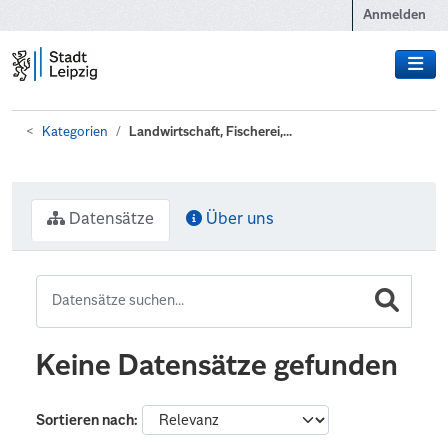
Zum Hauptinhalt wechseln
Anmelden
Kategorien
Landwirtschaft, Fischerei,...
Datensätze
Über uns
Keine Datensätze gefunden
Sortieren nach