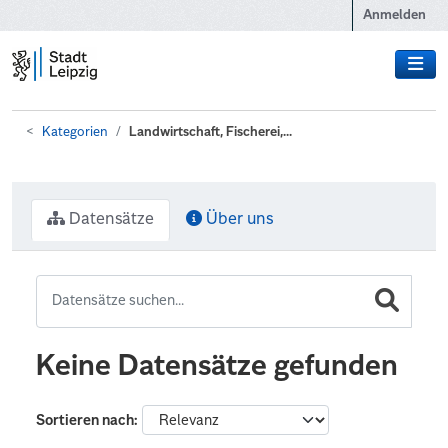
Zum Hauptinhalt wechseln
Anmelden
Kategorien
Landwirtschaft, Fischerei,...
Datensätze
Über uns
Keine Datensätze gefunden
Sortieren nach