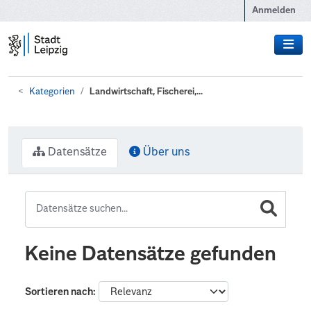
Zum Hauptinhalt wechseln
Anmelden
Kategorien
Landwirtschaft, Fischerei,...
Datensätze
Über uns
Keine Datensätze gefunden
Sortieren nach