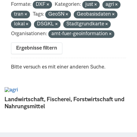
Formate:
DXF
Kategorien:
just
agri
tran
Tags:
GeoSN
Geobasisdaten
lokal
DSGKL
Stadtgrundkarte
Organisationen:
amt-fuer-geoinformation
Ergebnisse filtern
Bitte versuch es mit einer anderen Suche.
Landwirtschaft, Fischerei, Forstwirtschaft und
Nahrungsmittel