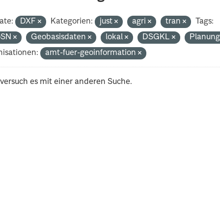
ate:
DXF
Kategorien:
just
agri
tran
Tags:
oSN
Geobasisdaten
lokal
DSGKL
Planun
isationen:
amt-fuer-geoinformation
 versuch es mit einer anderen Suche.