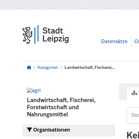
Zum Hauptinhalt wechseln
Datensätze
O
Kategorien
Landwirtschaft, Fischerei,...
Landwirtschaft, Fischerei,
Forstwirtschaft und
Nahrungsmittel
Organisationen
Ke