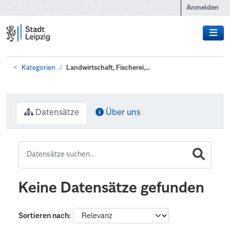
Zum Hauptinhalt wechseln
Anmelden
Kategorien
Landwirtschaft, Fischerei,...
Datensätze
Über uns
Keine Datensätze gefunden
Sortieren nach