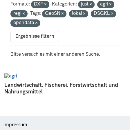
Formate:
DXF
Kategorien:
just
agri
regi
Tags:
GeoSN
lokal
DSGKL
opendata
Ergebnisse filtern
Bitte versuch es mit einer anderen Suche.
Landwirtschaft, Fischerei, Forstwirtschaft und
Nahrungsmittel
Impressum