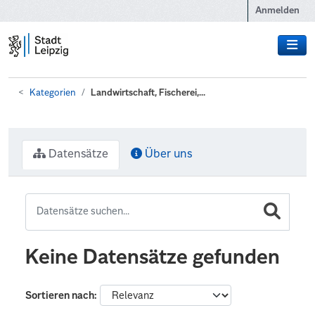
Zum Hauptinhalt wechseln
Anmelden
Kategorien
Landwirtschaft, Fischerei,...
Datensätze
Über uns
Keine Datensätze gefunden
Sortieren nach