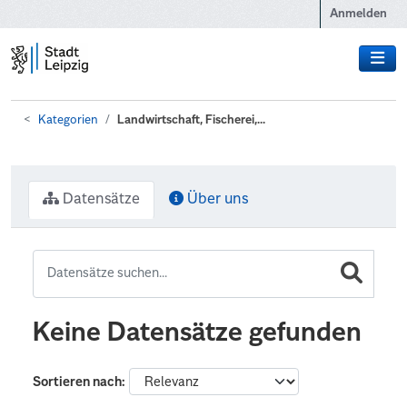
Zum Hauptinhalt wechseln
Anmelden
Kategorien
Landwirtschaft, Fischerei,...
Datensätze
Über uns
Keine Datensätze gefunden
Sortieren nach