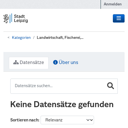
Zum Hauptinhalt wechseln
Anmelden
Kategorien
Landwirtschaft, Fischerei,...
Datensätze
Über uns
Keine Datensätze gefunden
Sortieren nach