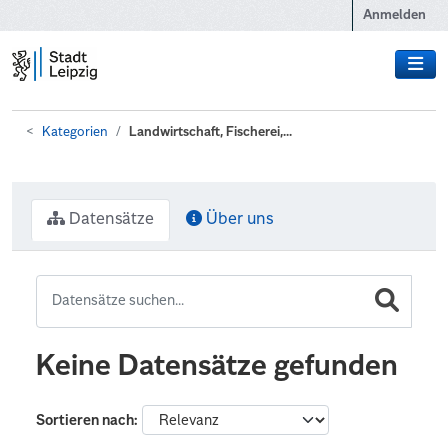
Zum Hauptinhalt wechseln
Anmelden
Kategorien
Landwirtschaft, Fischerei,...
Datensätze
Über uns
Keine Datensätze gefunden
Sortieren nach